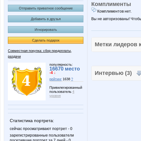
Комплименты
Отправить приватное сообщение
Комплиментов нет.
Вы не авторизованы! Чтоб
Добавить в друзья
Игнорировать
Сделать подарок
Метки лидеров
Совместная покупка: сбор предоплаты,
раздачи
популярность:
16670 место
Интервью (3)
-4 ↓
рейтинг
1638
?
Привилегированный
пользователь
4
уровня
Статистика портрета:
сейчас просматривают портрет - 0
зарегистрированные пользователи
посетившие портрет за 7 дней - 0